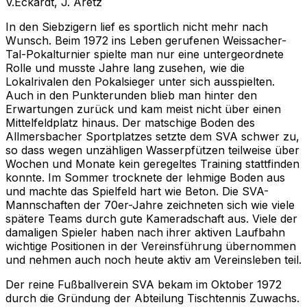
V.Eckardt, J. Aretz
In den Siebzigern lief es sportlich nicht mehr nach
Wunsch. Beim 1972 ins Leben gerufenen Weissacher-
Tal-Pokalturnier spielte man nur eine untergeordnete
Rolle und musste Jahre lang zusehen, wie die
Lokalrivalen den Pokalsieger unter sich ausspielten.
Auch in den Punkterunden blieb man hinter den
Erwartungen zurück und kam meist nicht über einen
Mittelfeldplatz hinaus. Der matschige Boden des
Allmersbacher Sportplatzes setzte dem SVA schwer zu,
so dass wegen unzähligen Wasserpfützen teilweise über
Wochen und Monate kein geregeltes Training stattfinden
konnte. Im Sommer trocknete der lehmige Boden aus
und machte das Spielfeld hart wie Beton. Die SVA-
Mannschaften der 70er-Jahre zeichneten sich wie viele
spätere Teams durch gute Kameradschaft aus. Viele der
damaligen Spieler haben nach ihrer aktiven Laufbahn
wichtige Positionen in der Vereinsführung übernommen
und nehmen auch noch heute aktiv am Vereinsleben teil.
Der reine Fußballverein SVA bekam im Oktober 1972
durch die Gründung der Abteilung Tischtennis Zuwachs.