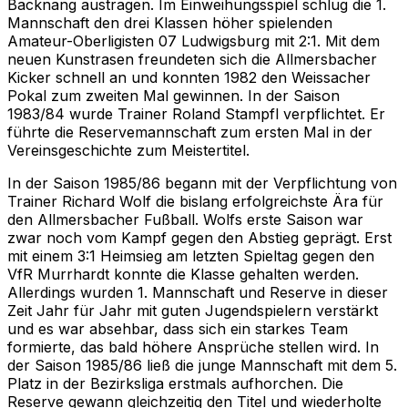
Backnang austragen. Im Einweihungsspiel schlug die 1.
Mannschaft den drei Klassen höher spielenden
Amateur-Oberligisten 07 Ludwigsburg mit 2:1. Mit dem
neuen Kunstrasen freundeten sich die Allmersbacher
Kicker schnell an und konnten 1982 den Weissacher
Pokal zum zweiten Mal gewinnen. In der Saison
1983/84 wurde Trainer Roland Stampfl verpflichtet. Er
führte die Reservemannschaft zum ersten Mal in der
Vereinsgeschichte zum Meistertitel.
In der Saison 1985/86 begann mit der Verpflichtung von
Trainer Richard Wolf die bislang erfolgreichste Ära für
den Allmersbacher Fußball. Wolfs erste Saison war
zwar noch vom Kampf gegen den Abstieg geprägt. Erst
mit einem 3:1 Heimsieg am letzten Spieltag gegen den
VfR Murrhardt konnte die Klasse gehalten werden.
Allerdings wurden 1. Mannschaft und Reserve in dieser
Zeit Jahr für Jahr mit guten Jugendspielern verstärkt
und es war absehbar, dass sich ein starkes Team
formierte, das bald höhere Ansprüche stellen wird. In
der Saison 1985/86 ließ die junge Mannschaft mit dem 5.
Platz in der Bezirksliga erstmals aufhorchen. Die
Reserve gewann gleichzeitig den Titel und wiederholte