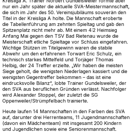
Kreisliga A. Trainer Norbert Gundelsweiler formte aber
nur ein Jahr später die aktuelle SVA-Meistermannschaft,
die sich im Jahr des 50. Vereinsjubiläums souverän den
Titel in der Kreisliga A holte. Die Mannschaft eroberte
die Tabellenführung am zehnten Spieltag und gab den
Spitzenplatz nicht mehr ab. Mit einem 4:2 Heimsieg
Anfang Mai gegen den TSV Bad Rietenau wurde die
Meisterschaft etliche Spieltage vor Schluss eingefahren.
Wichtige Stützen im Titelgewinn waren die stabile
Abwehr um den erfahrenen Torwart Eric Schulz, ein
technisch starkes Mittelfeld und Torjäger Thomas
Helbig, der 24 Treffer erzielte. „Wir haben die meisten
Siege geholt, die wenigsten Niederlagen kassiert und die
wenigsten Gegentreffer bekommen – das ist eine
eindrucksvolle Bilanz“, lobte Trainer Gundelsweiler, der
den SVA aus beruflichen Gründen verlässt. Nachfolger
wird Alexander Stoppel, der zuletzt die SG
Oppenweiler/Strümpfelbach trainierte.
Heute laufen 14 Mannschaften in den Farben des SVA
auf, darunter drei Herrenteams, 11 Jugendmannschaften
(davon ein Mädchenteam) mit insgesamt 200 Kindern
und Jugendlichen sowie eine Seniorenmannschaft.