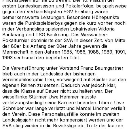
Pflichtspielen auf sie zu treffen. Der 10. Platz in der
ersten Landesligasaison und Pokalerfolge, beispielsweise
gegen den Verbandsligisten SGV Freiberg waren
bemerkenswerte Leistungen. Besondere Höhepunkte
waren die Punktspielderbys gegen die kurz vorher noch
in der Verbandsliga spielenden Lokalrivalen Viktoria
Backnang und TSG Backnang. Das Weissacher-
Pokalturnier dominierte der SVA in dieser Zeit. Von Mitte
der 80er bis Anfang der 90er Jahre gewann die
Mannschaft in den Jahren 1985, 1986, 1988, 1989, 1991,
1993 sechsmal den begehrten Titel.
Die Vereinsführung unter Vorstand Franz Baumgartner
blieb auch in der Landesliga der bisherigen
Vereinsphilosophie treu, vorwiegend auf Spieler aus den
eigenen Reihen zu setzen. Dadurch war jedoch klar,
dass die Klasse auf Dauer nicht zu halten war. Der
wieselflinke Stürmer Uwe Hammer musste
verletzungsbedingt seine Karriere beenden. Libero Uwe
Schreiber war lange verletzt und Marcel Lindner verließ
den Verein. Diese Personalausfälle konnte im zweiten
Landesligajahr nicht mehr kompensiert werden und der
SVA stieg wieder in die Bezirksliga ab. Trotz der kurzen