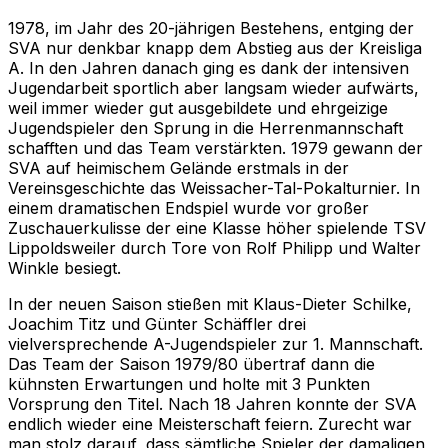
1978, im Jahr des 20-jährigen Bestehens, entging der
SVA nur denkbar knapp dem Abstieg aus der Kreisliga
A. In den Jahren danach ging es dank der intensiven
Jugendarbeit sportlich aber langsam wieder aufwärts,
weil immer wieder gut ausgebildete und ehrgeizige
Jugendspieler den Sprung in die Herrenmannschaft
schafften und das Team verstärkten. 1979 gewann der
SVA auf heimischem Gelände erstmals in der
Vereinsgeschichte das Weissacher-Tal-Pokalturnier. In
einem dramatischen Endspiel wurde vor großer
Zuschauerkulisse der eine Klasse höher spielende TSV
Lippoldsweiler durch Tore von Rolf Philipp und Walter
Winkle besiegt.
In der neuen Saison stießen mit Klaus-Dieter Schilke,
Joachim Titz und Günter Schäffler drei
vielversprechende A-Jugendspieler zur 1. Mannschaft.
Das Team der Saison 1979/80 übertraf dann die
kühnsten Erwartungen und holte mit 3 Punkten
Vorsprung den Titel. Nach 18 Jahren konnte der SVA
endlich wieder eine Meisterschaft feiern. Zurecht war
man stolz darauf, dass sämtliche Spieler der damaligen