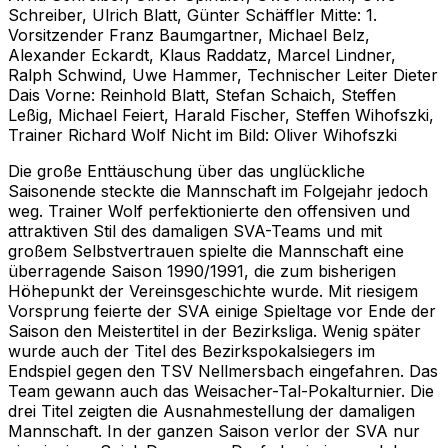
Schreiber, Ulrich Blatt, Günter Schäffler Mitte: 1.
Vorsitzender Franz Baumgartner, Michael Belz,
Alexander Eckardt, Klaus Raddatz, Marcel Lindner,
Ralph Schwind, Uwe Hammer, Technischer Leiter Dieter
Dais Vorne: Reinhold Blatt, Stefan Schaich, Steffen
Leßig, Michael Feiert, Harald Fischer, Steffen Wihofszki,
Trainer Richard Wolf Nicht im Bild: Oliver Wihofszki
Die große Enttäuschung über das unglückliche
Saisonende steckte die Mannschaft im Folgejahr jedoch
weg. Trainer Wolf perfektionierte den offensiven und
attraktiven Stil des damaligen SVA-Teams und mit
großem Selbstvertrauen spielte die Mannschaft eine
überragende Saison 1990/1991, die zum bisherigen
Höhepunkt der Vereinsgeschichte wurde. Mit riesigem
Vorsprung feierte der SVA einige Spieltage vor Ende der
Saison den Meistertitel in der Bezirksliga. Wenig später
wurde auch der Titel des Bezirkspokalsiegers im
Endspiel gegen den TSV Nellmersbach eingefahren. Das
Team gewann auch das Weisacher-Tal-Pokalturnier. Die
drei Titel zeigten die Ausnahmestellung der damaligen
Mannschaft. In der ganzen Saison verlor der SVA nur