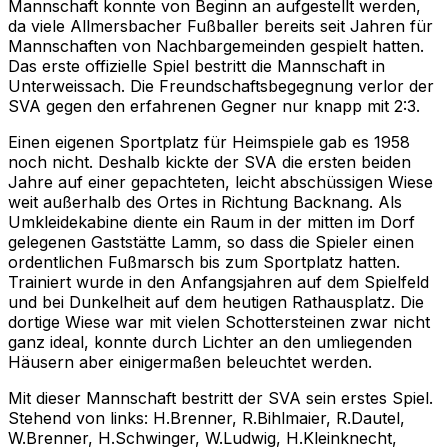
Mannschaft konnte von Beginn an aufgestellt werden,
da viele Allmersbacher Fußballer bereits seit Jahren für
Mannschaften von Nachbargemeinden gespielt hatten.
Das erste offizielle Spiel bestritt die Mannschaft in
Unterweissach. Die Freundschaftsbegegnung verlor der
SVA gegen den erfahrenen Gegner nur knapp mit 2:3.
Einen eigenen Sportplatz für Heimspiele gab es 1958
noch nicht. Deshalb kickte der SVA die ersten beiden
Jahre auf einer gepachteten, leicht abschüssigen Wiese
weit außerhalb des Ortes in Richtung Backnang. Als
Umkleidekabine diente ein Raum in der mitten im Dorf
gelegenen Gaststätte Lamm, so dass die Spieler einen
ordentlichen Fußmarsch bis zum Sportplatz hatten.
Trainiert wurde in den Anfangsjahren auf dem Spielfeld
und bei Dunkelheit auf dem heutigen Rathausplatz. Die
dortige Wiese war mit vielen Schottersteinen zwar nicht
ganz ideal, konnte durch Lichter an den umliegenden
Häusern aber einigermaßen beleuchtet werden.
Mit dieser Mannschaft bestritt der SVA sein erstes Spiel.
Stehend von links: H.Brenner, R.Bihlmaier, R.Dautel,
W.Brenner, H.Schwinger, W.Ludwig, H.Kleinknecht,