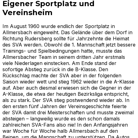
Eigener Sportplatz und
Vereinsheim
Im August 1960 wurde endlich der Sportplatz in
Allmersbach eingeweiht. Das Gelände über dem Dorf in
Richtung Rudersberg sollte für Jahrzehnte die Heimat
des SVA werden. Obwohl die 1. Mannschaft jetzt bessere
Trainings- und Spielbedingungen hatte, musste das
Allmersbacher Team in seinem dritten Jahr erstmals
viele Niederlagen einstecken. Am Ende stand der
sofortige Abstieg zurück in die B-Klasse. Den
Rückschlag machte der SVA aber in der folgenden
Saison wieder wett und stieg 1962 wieder in die A-Klasse
auf. Aber auch diesmal erwiesen sich die Gegner in der
A-Klasse, die etwa der heutigen Bezirksliga entspricht,
als zu stark. Der SVA stieg postwendend wieder ab. In
den ersten fünf Jahren der Vereinsgeschichte feierte
der SVA damit drei Meisterschaften und musste zweimal
absteigen – langweilig wurde es den schon damals
zahlreichen SVA-Fans also nie! In den Anfangsjahren
war Woche für Woche halb Allmersbach auf den
Beinen, um die Mannschaft zu unterstützen. Da Autos